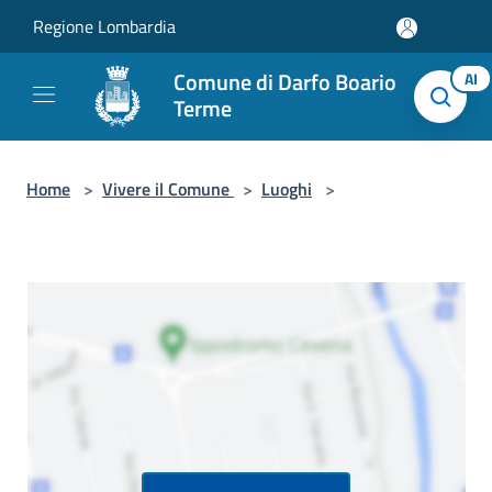
Salta al contenuto principale
Regione Lombardia
Comune di Darfo Boario
AI
Terme
Home
>
Vivere il Comune
>
Luoghi
>