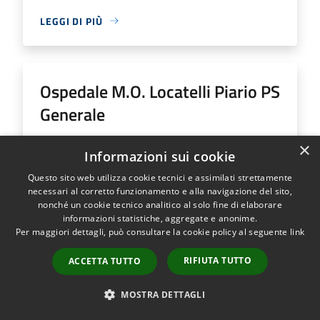
LEGGI DI PIÙ
Ospedale M.O. Locatelli Piario PS
Generale
×
Indirizzo
Via Groppino, 22
Informazioni sui cookie
Ospedale M.O. Locatelli Piario PS Generale...
Questo sito web utilizza cookie tecnici e assimilati strettamente
necessari al corretto funzionamento e alla navigazione del sito,
nonché un cookie tecnico analitico al solo fine di elaborare
informazioni statistiche, aggregate e anonime.
Per maggiori dettagli, può consultare la cookie policy al seguente
link
LEGGI DI PIÙ
RIFIUTA TUTTO
ACCETTA TUTTO
MOSTRA DETTAGLI
Ospedale SS Trinità Romano L.