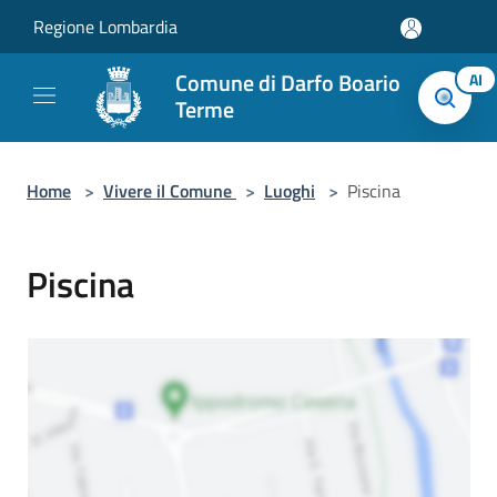
Salta al contenuto principale
Regione Lombardia
Comune di Darfo Boario
AI
Terme
Home
>
Vivere il Comune
>
Luoghi
>
Piscina
Piscina