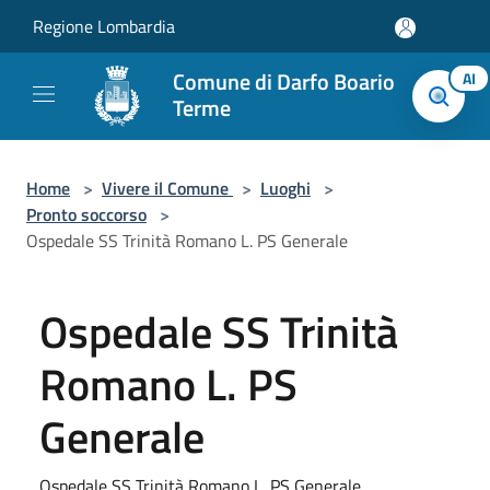
Salta al contenuto principale
Regione Lombardia
Comune di Darfo Boario
AI
Terme
Home
>
Vivere il Comune
>
Luoghi
>
Pronto soccorso
>
Ospedale SS Trinità Romano L. PS Generale
Ospedale SS Trinità
Romano L. PS
Generale
Ospedale SS Trinità Romano L. PS Generale