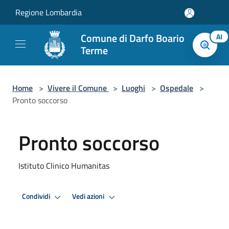
Salta al contenuto principale
Regione Lombardia
Comune di Darfo Boario
AI
Terme
Home
>
Vivere il Comune
>
Luoghi
>
Ospedale
>
Pronto soccorso
Pronto soccorso
Istituto Clinico Humanitas
Condividi
Vedi azioni