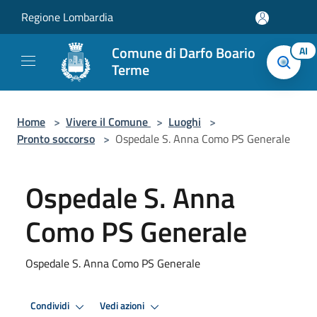
Salta al contenuto principale
Regione Lombardia
Comune di Darfo Boario
AI
Terme
Home
>
Vivere il Comune
>
Luoghi
>
Pronto soccorso
>
Ospedale S. Anna Como PS Generale
Ospedale S. Anna
Como PS Generale
Ospedale S. Anna Como PS Generale
Condividi
Vedi azioni