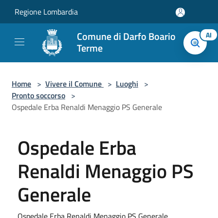
Salta al contenuto principale
Regione Lombardia
Comune di Darfo Boario
AI
Terme
Home
>
Vivere il Comune
>
Luoghi
>
Pronto soccorso
>
Ospedale Erba Renaldi Menaggio PS Generale
Ospedale Erba
Renaldi Menaggio PS
Generale
Ospedale Erba Renaldi Menaggio PS Generale