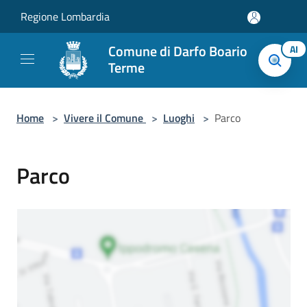
Salta al contenuto principale
Regione Lombardia
Comune di Darfo Boario
AI
Terme
Home
>
Vivere il Comune
>
Luoghi
>
Parco
Parco