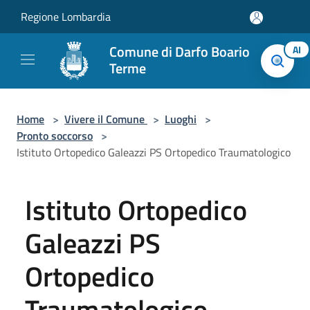
Salta al contenuto principale
Regione Lombardia
Comune di Darfo Boario
AI
Terme
Home
>
Vivere il Comune
>
Luoghi
>
Pronto soccorso
>
Istituto Ortopedico Galeazzi PS Ortopedico Traumatologico
Istituto Ortopedico
Galeazzi PS
Ortopedico
Traumatologico