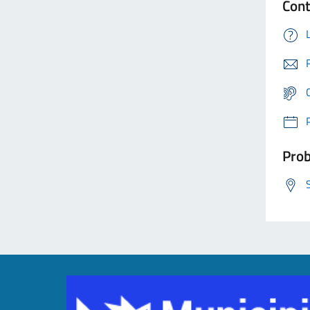
Cont
Prob