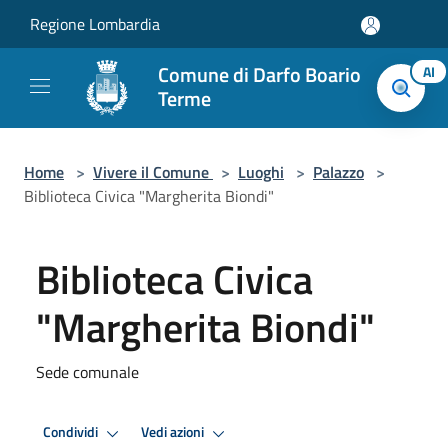
Salta al contenuto principale
Regione Lombardia
Comune di Darfo Boario
AI
Terme
Home
>
Vivere il Comune
>
Luoghi
>
Palazzo
>
Biblioteca Civica "Margherita Biondi"
Biblioteca Civica
"Margherita Biondi"
Sede comunale
Condividi
Vedi azioni