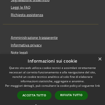
Leggi le FAQ
Richiesta assistenza
Amministrazione trasparente
Informativa privacy
Note legali
×
Dichiarazione di accessibilità
Informazioni sui cookie
Questo sito web utilizza cookie tecnici e assimilati strettamente
necessari al corretto funzionamento e alla navigazione del sito,
nonché un cookie tecnico analitico al solo fine di elaborare
informazioni statistiche, aggregate e anonime.
RSS
Copyright © 2026 • Comune di
Per maggiori dettagli, può consultare la cookie policy al seguente
link
Accessibilità
Darfo Boario Terme • Powered
Privacy
Municipium
Accesso
by
•
RIFIUTA TUTTO
ACCETTA TUTTO
Cookie
redazione