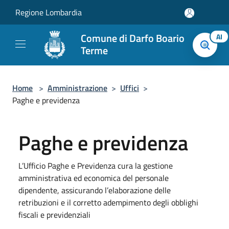
Salta al contenuto principale
Regione Lombardia
Comune di Darfo Boario
AI
Terme
Home
>
Amministrazione
>
Uffici
>
Paghe e previdenza
Paghe e previdenza
L’Ufficio Paghe e Previdenza cura la gestione
amministrativa ed economica del personale
dipendente, assicurando l’elaborazione delle
retribuzioni e il corretto adempimento degli obblighi
fiscali e previdenziali