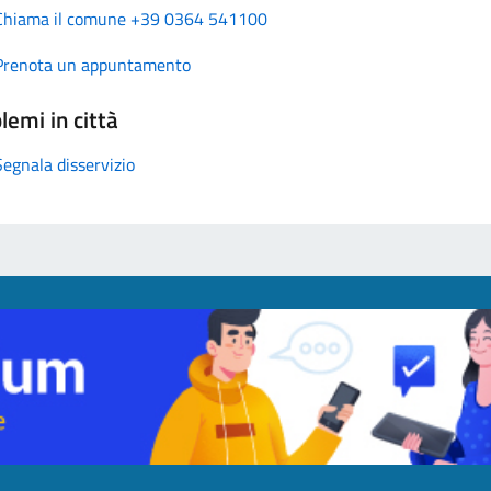
Chiama il comune +39 0364 541100
Prenota un appuntamento
lemi in città
Segnala disservizio