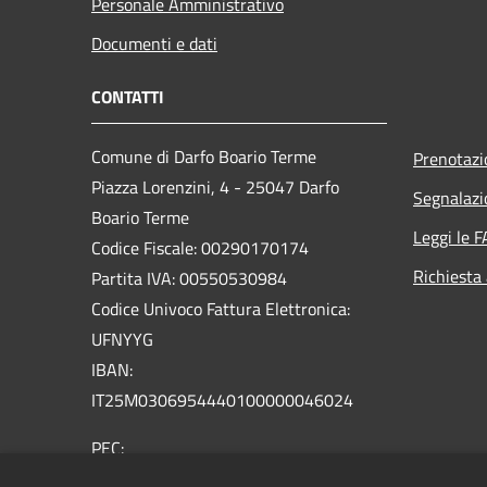
Personale Amministrativo
Documenti e dati
CONTATTI
Comune di Darfo Boario Terme
Prenotaz
Piazza Lorenzini, 4 - 25047 Darfo
Segnalazi
Boario Terme
Leggi le 
Codice Fiscale: 00290170174
Richiesta
Partita IVA: 00550530984
Codice Univoco Fattura Elettronica:
UFNYYG
IBAN:
IT25M0306954440100000046024
PEC:
comune.darfoboarioterme@pec.regione.lombardia.it