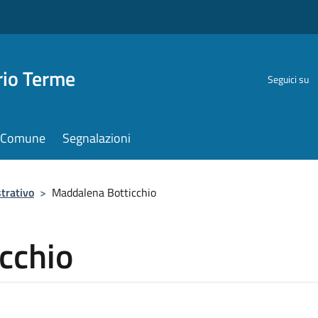
rio Terme
Seguici su
il Comune
Segnalazioni
trativo
>
Maddalena Botticchio
cchio