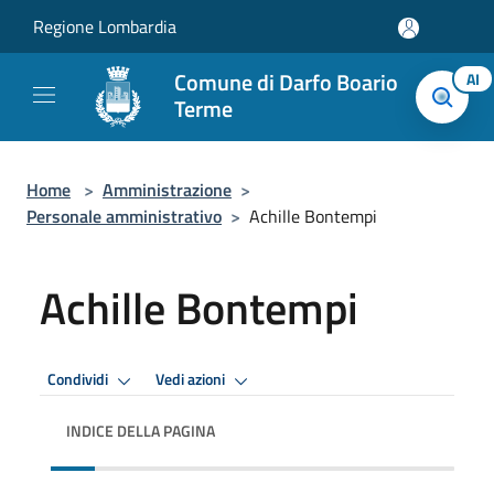
Salta al contenuto principale
Regione Lombardia
Comune di Darfo Boario
AI
Terme
Home
>
Amministrazione
>
Personale amministrativo
>
Achille Bontempi
Achille Bontempi
Condividi
Vedi azioni
INDICE DELLA PAGINA