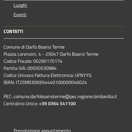
Luoghi
Eventi
CONTATTI
Comune di Darfo Boario Terme
Piazza Lorenzini, 4 - 25047 Darfo Boario Terme
Codice Fiscale: 00290170174
Partita IVA: 00550530984
Codice Univoco Fattura Elettronica: UFNYYG
IBAN: IT25M0306954440100000046024
PEC: comune.darfoboarioterme@pec.regione.lombardia.it
Centralino Unico:
+39 0364 541100
Prenotazione appuntamento