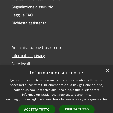
Segnalazione disservizio
Leggi le FAQ
Richiesta assistenza
Amministrazione trasparente
Informativa privacy
Note legali
×
Dichiarazione di accessibilità
Informazioni sui cookie
Questo sito web utilizza cookie tecnici e assimilati strettamente
necessari al corretto funzionamento e alla navigazione del sito,
nonché un cookie tecnico analitico al solo fine di elaborare
informazioni statistiche, aggregate e anonime.
RSS
Copyright © 2026 • Comune di
Per maggiori dettagli, può consultare la cookie policy al seguente
link
Accessibilità
Darfo Boario Terme • Powered
Privacy
Municipium
Accesso
by
•
RIFIUTA TUTTO
ACCETTA TUTTO