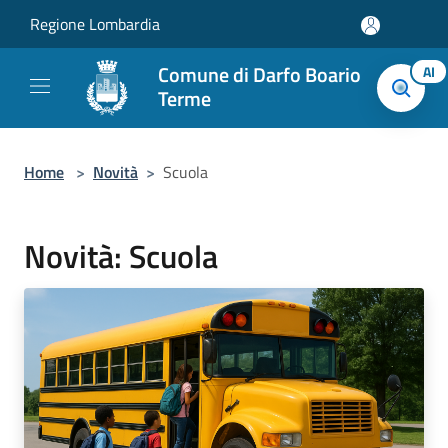
Salta al contenuto principale
Regione Lombardia
Comune di Darfo Boario
AI
Terme
Home
>
Novità
>
Scuola
Novità: Scuola