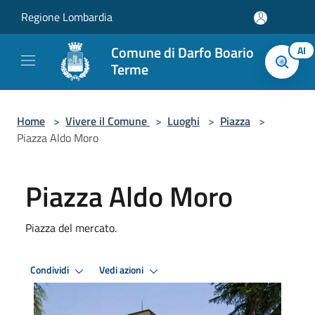
Salta al contenuto principale
Regione Lombardia
Comune di Darfo Boario
AI
Terme
Home
>
Vivere il Comune
>
Luoghi
>
Piazza
>
Piazza Aldo Moro
Piazza Aldo Moro
Piazza del mercato.
Condividi
Vedi azioni