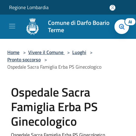
Salta al contenuto principale
Regione Lombardia
Comune di Darfo Boario
AI
Terme
Home
>
Vivere il Comune
>
Luoghi
>
Pronto soccorso
>
Ospedale Sacra Famiglia Erba PS Ginecologico
Ospedale Sacra
Famiglia Erba PS
Ginecologico
Ospedale Sacra Famiglia Erba PS Ginecologico