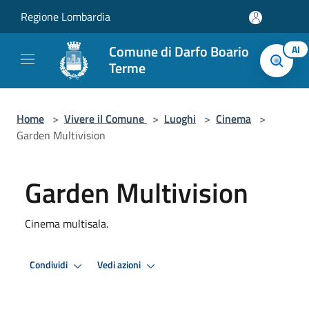
Salta al contenuto principale
Regione Lombardia
Comune di Darfo Boario
AI
Terme
Home
>
Vivere il Comune
>
Luoghi
>
Cinema
>
Garden Multivision
Garden Multivision
Cinema multisala.
Condividi
Vedi azioni