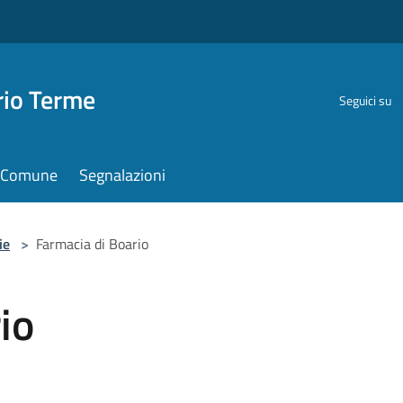
rio Terme
Seguici su
il Comune
Segnalazioni
ie
>
Farmacia di Boario
io