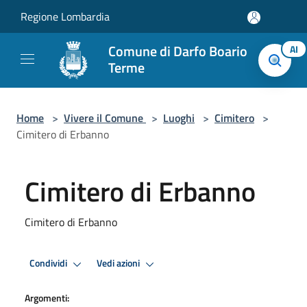
Salta al contenuto principale
Regione Lombardia
Comune di Darfo Boario
AI
Terme
Home
>
Vivere il Comune
>
Luoghi
>
Cimitero
>
Cimitero di Erbanno
Cimitero di Erbanno
Cimitero di Erbanno
Condividi
Vedi azioni
Argomenti: