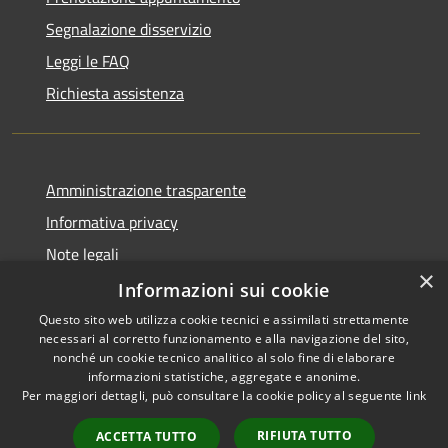
Segnalazione disservizio
Leggi le FAQ
Richiesta assistenza
Amministrazione trasparente
Informativa privacy
Note legali
×
Dichiarazione di accessibilità
Informazioni sui cookie
Questo sito web utilizza cookie tecnici e assimilati strettamente
necessari al corretto funzionamento e alla navigazione del sito,
nonché un cookie tecnico analitico al solo fine di elaborare
informazioni statistiche, aggregate e anonime.
RSS
Copyright © 2026 • Comune di
Per maggiori dettagli, può consultare la cookie policy al seguente
link
Accessibilità
Darfo Boario Terme • Powered
Privacy
Municipium
Accesso
by
•
RIFIUTA TUTTO
ACCETTA TUTTO