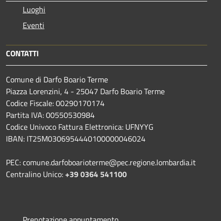
Luoghi
Eventi
CONTATTI
Comune di Darfo Boario Terme
Piazza Lorenzini, 4 - 25047 Darfo Boario Terme
Codice Fiscale: 00290170174
Partita IVA: 00550530984
Codice Univoco Fattura Elettronica: UFNYYG
IBAN: IT25M0306954440100000046024
PEC: comune.darfoboarioterme@pec.regione.lombardia.it
Centralino Unico:
+39 0364 541100
Prenotazione appuntamento