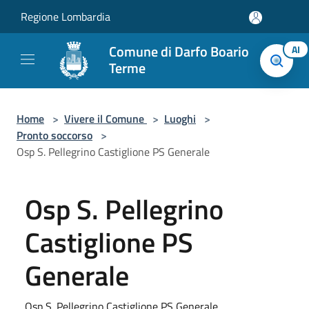
Salta al contenuto principale
Regione Lombardia
Comune di Darfo Boario
AI
Terme
Home
>
Vivere il Comune
>
Luoghi
>
Pronto soccorso
>
Osp S. Pellegrino Castiglione PS Generale
Osp S. Pellegrino
Castiglione PS
Generale
Osp S. Pellegrino Castiglione PS Generale