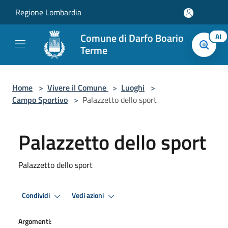
Salta al contenuto principale
Regione Lombardia
Comune di Darfo Boario
AI
Terme
Home
>
Vivere il Comune
>
Luoghi
>
Campo Sportivo
>
Palazzetto dello sport
Palazzetto dello sport
Palazzetto dello sport
Condividi
Vedi azioni
Argomenti: