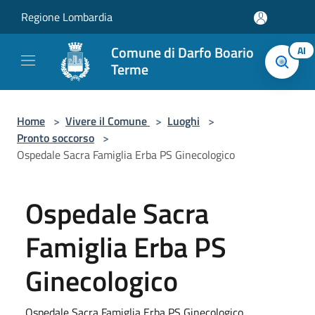
Salta al contenuto principale
Regione Lombardia
Comune di Darfo Boario
AI
Terme
Home
>
Vivere il Comune
>
Luoghi
>
Pronto soccorso
>
Ospedale Sacra Famiglia Erba PS Ginecologico
Ospedale Sacra
Famiglia Erba PS
Ginecologico
Ospedale Sacra Famiglia Erba PS Ginecologico