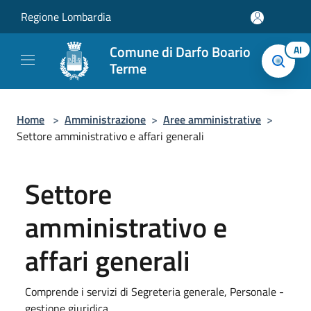
Salta al contenuto principale
Regione Lombardia
Comune di Darfo Boario
AI
Terme
Home
>
Amministrazione
>
Aree amministrative
>
Settore amministrativo e affari generali
Settore
amministrativo e
affari generali
Comprende i servizi di Segreteria generale, Personale -
gestione giuridica.