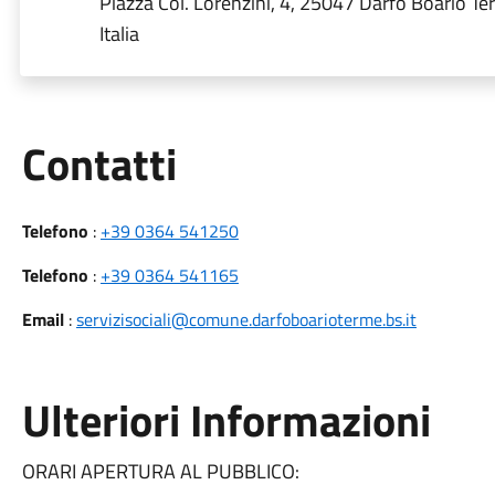
Piazza Col. Lorenzini, 4, 25047 Darfo Boario Te
Italia
Utili
Contatti
Telefono
:
+39 0364 541250
Telefono
:
+39 0364 541165
Email
:
servizisociali@comune.darfoboarioterme.bs.it
Ulteriori Informazioni
ORARI APERTURA AL PUBBLICO: