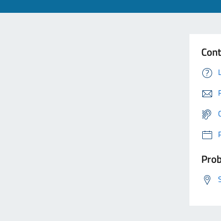
Cont
Prob