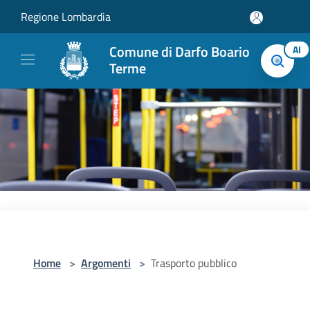
Salta al contenuto principale
Regione Lombardia
Comune di Darfo Boario
AI
Terme
Home
>
Argomenti
>
Trasporto pubblico