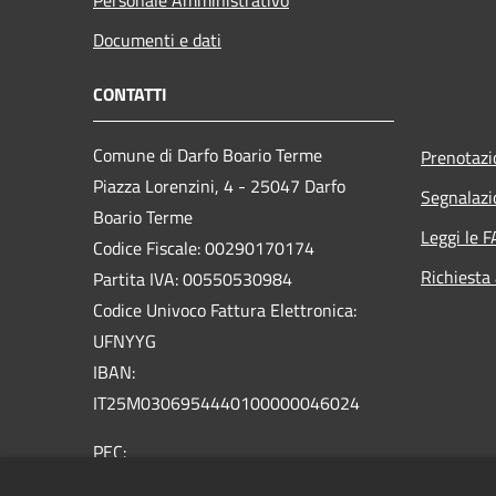
Documenti e dati
CONTATTI
Comune di Darfo Boario Terme
Prenotaz
Piazza Lorenzini, 4 - 25047 Darfo
Segnalazi
Boario Terme
Leggi le 
Codice Fiscale: 00290170174
Richiesta
Partita IVA: 00550530984
Codice Univoco Fattura Elettronica:
UFNYYG
IBAN:
IT25M0306954440100000046024
PEC:
comune.darfoboarioterme@pec.regione.lombardia.it