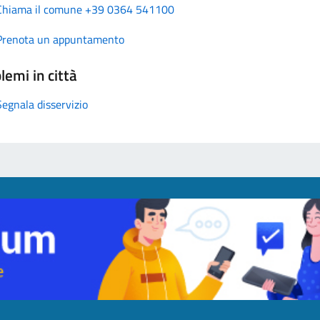
Chiama il comune +39 0364 541100
Prenota un appuntamento
lemi in città
Segnala disservizio