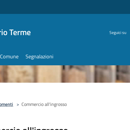
rio Terme
Seguici su
il Comune
Segnalazioni
omenti
>
Commercio all'ingrosso