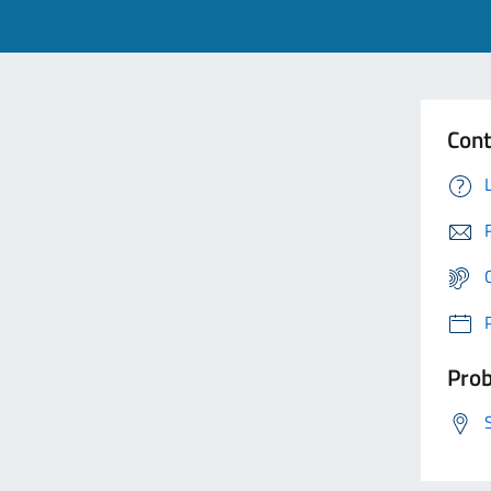
Cont
Prob