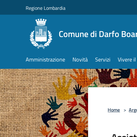
Salta al contenuto principale
Regione Lombardia
Comune di Darfo Boa
Amministrazione
Novità
Servizi
Vivere 
Home
>
Arg