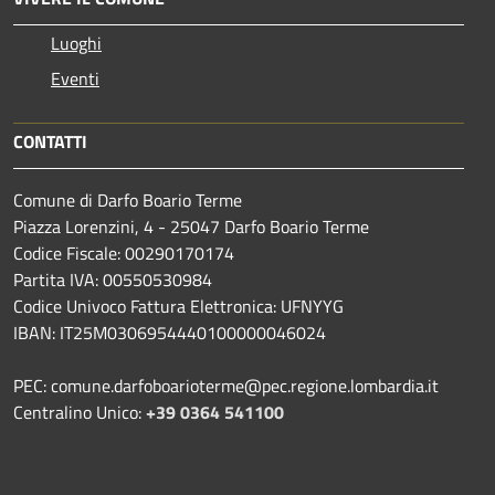
Luoghi
Eventi
CONTATTI
Comune di Darfo Boario Terme
Piazza Lorenzini, 4 - 25047 Darfo Boario Terme
Codice Fiscale: 00290170174
Partita IVA: 00550530984
Codice Univoco Fattura Elettronica: UFNYYG
IBAN: IT25M0306954440100000046024
PEC: comune.darfoboarioterme@pec.regione.lombardia.it
Centralino Unico:
+39 0364 541100