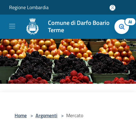
Salta al contenuto principale
Regione Lombardia
Comune di Darfo Boario
AI
Terme
Home
>
Argomenti
>
Mercato