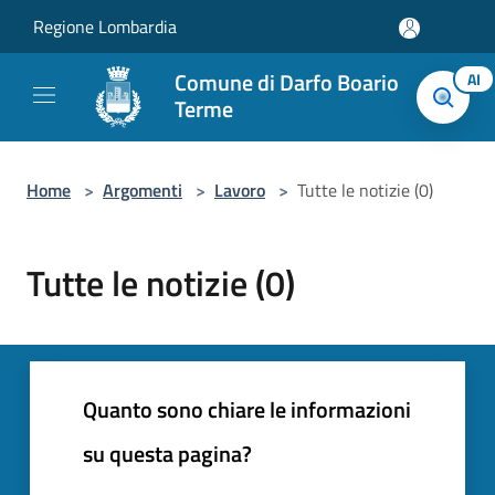
Salta al contenuto principale
Regione Lombardia
Comune di Darfo Boario
AI
Terme
Home
>
Argomenti
>
Lavoro
>
Tutte le notizie (0)
Tutte le notizie (0)
Quanto sono chiare le informazioni
su questa pagina?