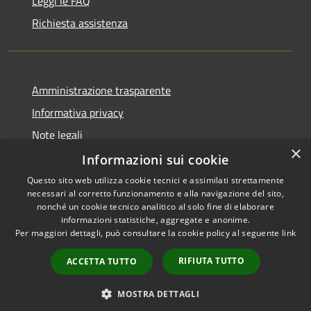
Leggi le FAQ
Richiesta assistenza
Amministrazione trasparente
Informativa privacy
Note legali
×
Dichiarazione di accessibilità
Informazioni sui cookie
Questo sito web utilizza cookie tecnici e assimilati strettamente
necessari al corretto funzionamento e alla navigazione del sito,
nonché un cookie tecnico analitico al solo fine di elaborare
informazioni statistiche, aggregate e anonime.
RSS
Copyright © 2026 • Comune di
Per maggiori dettagli, può consultare la cookie policy al seguente
link
Accessibilità
Darfo Boario Terme • Powered
Privacy
Municipium
Accesso
by
•
RIFIUTA TUTTO
ACCETTA TUTTO
Cookie
redazione
Mappa del sito
MOSTRA DETTAGLI