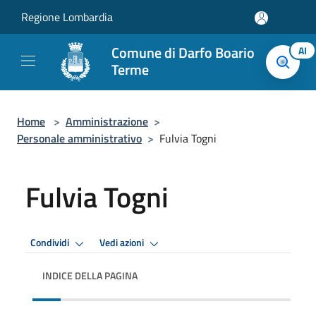
Salta al contenuto principale
Regione Lombardia
Comune di Darfo Boario
AI
Terme
Home
>
Amministrazione
>
Personale amministrativo
>
Fulvia Togni
Fulvia Togni
Condividi
Vedi azioni
INDICE DELLA PAGINA