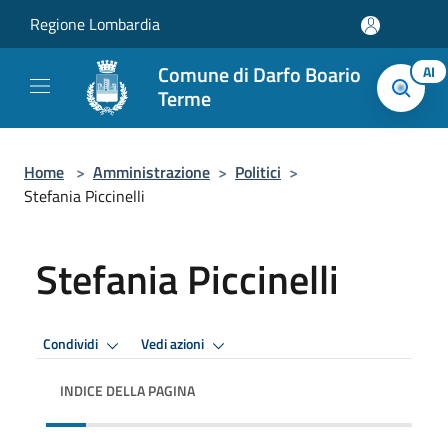
Salta al contenuto principale
Regione Lombardia
Comune di Darfo Boario
AI
Terme
Home
>
Amministrazione
>
Politici
>
Stefania Piccinelli
Stefania Piccinelli
Condividi
Vedi azioni
INDICE DELLA PAGINA