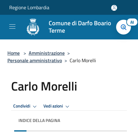
Salta al contenuto principale
Regione Lombardia
Comune di Darfo Boario
AI
Terme
Home
>
Amministrazione
>
Personale amministrativo
>
Carlo Morelli
Carlo Morelli
Condividi
Vedi azioni
INDICE DELLA PAGINA