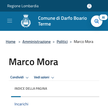
Salta al contenuto principale
Regione Lombardia
Comune di Darfo Boario
AI
Terme
Home
>
Amministrazione
>
Politici
>
Marco Mora
Marco Mora
Condividi
Vedi azioni
INDICE DELLA PAGINA
Incarichi