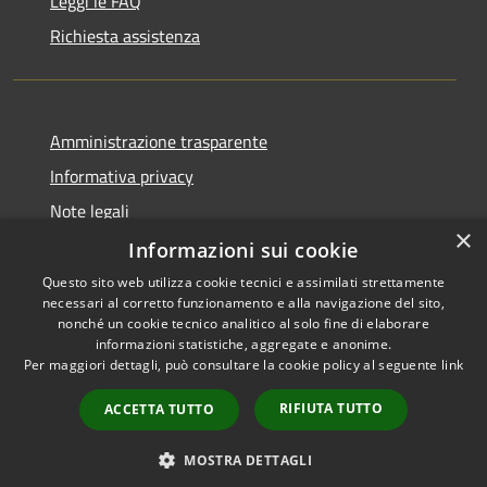
Leggi le FAQ
Richiesta assistenza
Amministrazione trasparente
Informativa privacy
Note legali
×
Dichiarazione di accessibilità
Informazioni sui cookie
Questo sito web utilizza cookie tecnici e assimilati strettamente
necessari al corretto funzionamento e alla navigazione del sito,
nonché un cookie tecnico analitico al solo fine di elaborare
informazioni statistiche, aggregate e anonime.
RSS
Copyright © 2026 • Comune di
Per maggiori dettagli, può consultare la cookie policy al seguente
link
Accessibilità
Darfo Boario Terme • Powered
Privacy
Municipium
Accesso
by
•
RIFIUTA TUTTO
ACCETTA TUTTO
Cookie
redazione
Mappa del sito
MOSTRA DETTAGLI