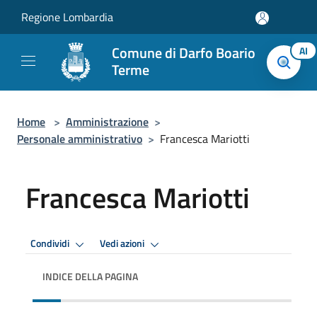
Salta al contenuto principale
Regione Lombardia
Comune di Darfo Boario
AI
Terme
Home
>
Amministrazione
>
Personale amministrativo
>
Francesca Mariotti
Francesca Mariotti
Condividi
Vedi azioni
INDICE DELLA PAGINA