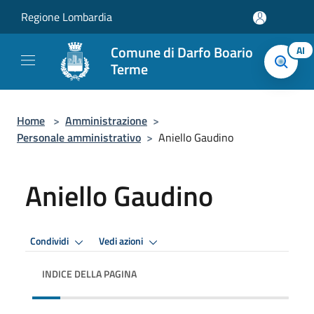
Salta al contenuto principale
Regione Lombardia
Comune di Darfo Boario
AI
Terme
Home
>
Amministrazione
>
Personale amministrativo
>
Aniello Gaudino
Aniello Gaudino
Condividi
Vedi azioni
INDICE DELLA PAGINA