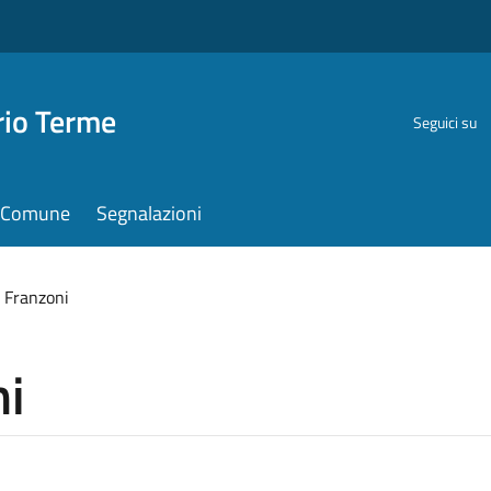
rio Terme
Seguici su
il Comune
Segnalazioni
 Franzoni
ni