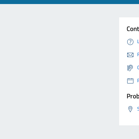
Cont
Prob