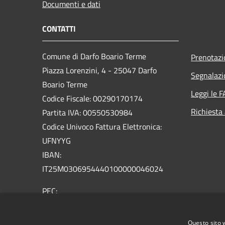
Documenti e dati
CONTATTI
Comune di Darfo Boario Terme
Prenotaz
Piazza Lorenzini, 4 - 25047 Darfo
Segnalazi
Boario Terme
Leggi le 
Codice Fiscale: 00290170174
Richiesta
Partita IVA: 00550530984
Codice Univoco Fattura Elettronica:
UFNYYG
IBAN:
IT25M0306954440100000046024
PEC:
comune.darfoboarioterme@pec.regione.lombardia.it
Centralino Unico:
+39 0364 541100
Questo sito 