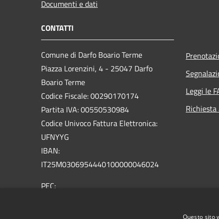
Documenti e dati
CONTATTI
Comune di Darfo Boario Terme
Prenotaz
Piazza Lorenzini, 4 - 25047 Darfo
Segnalazi
Boario Terme
Leggi le 
Codice Fiscale: 00290170174
Richiesta
Partita IVA: 00550530984
Codice Univoco Fattura Elettronica:
UFNYYG
IBAN:
IT25M0306954440100000046024
PEC:
comune.darfoboarioterme@pec.regione.lombardia.it
Centralino Unico:
+39 0364 541100
Questo sito 