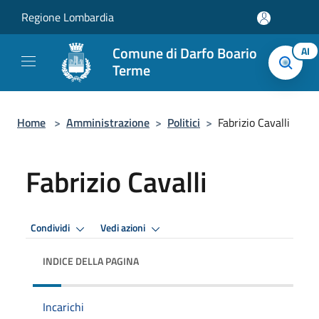
Salta al contenuto principale
Regione Lombardia
Comune di Darfo Boario
AI
Terme
Home
>
Amministrazione
>
Politici
>
Fabrizio Cavalli
Fabrizio Cavalli
Condividi
Vedi azioni
INDICE DELLA PAGINA
Incarichi