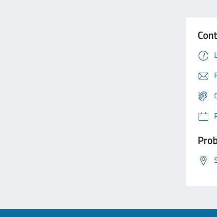
Cont
Prob