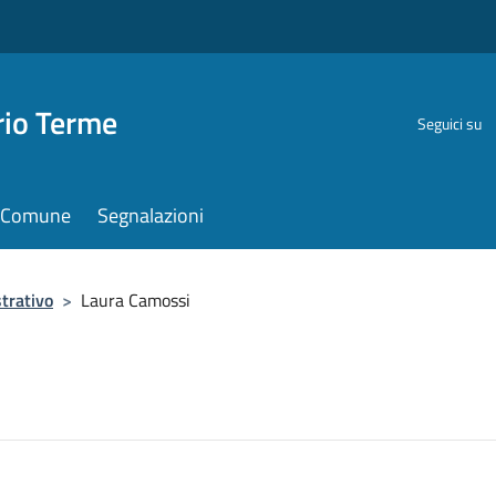
rio Terme
Seguici su
il Comune
Segnalazioni
trativo
>
Laura Camossi