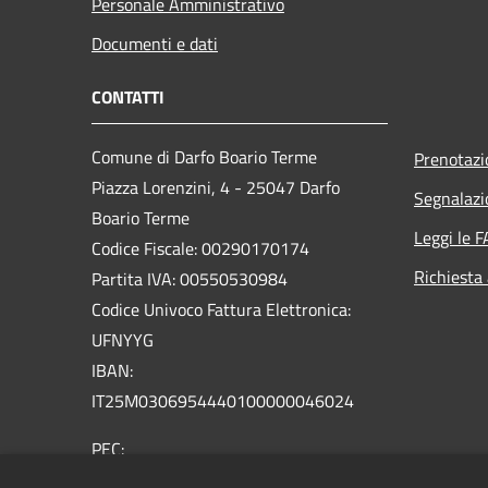
Personale Amministrativo
Documenti e dati
CONTATTI
Comune di Darfo Boario Terme
Prenotaz
Piazza Lorenzini, 4 - 25047 Darfo
Segnalazi
Boario Terme
Leggi le 
Codice Fiscale: 00290170174
Richiesta
Partita IVA: 00550530984
Codice Univoco Fattura Elettronica:
UFNYYG
IBAN:
IT25M0306954440100000046024
PEC:
comune.darfoboarioterme@pec.regione.lombardia.it