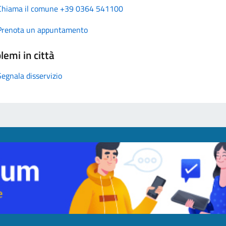
Chiama il comune +39 0364 541100
Prenota un appuntamento
lemi in città
Segnala disservizio