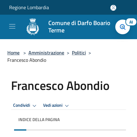
Salta al contenuto principale
Regione Lombardia
Comune di Darfo Boario
AI
Terme
Home
>
Amministrazione
>
Politici
>
Francesco Abondio
Francesco Abondio
Condividi
Vedi azioni
INDICE DELLA PAGINA