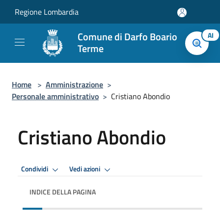
Salta al contenuto principale
Regione Lombardia
Comune di Darfo Boario
AI
Terme
Home
>
Amministrazione
>
Personale amministrativo
>
Cristiano Abondio
Cristiano Abondio
Condividi
Vedi azioni
INDICE DELLA PAGINA