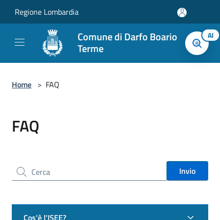
Salta al contenuto principale
Regione Lombardia
Comune di Darfo Boario
AI
Terme
Home
>
FAQ
FAQ
Cerca nel sito
Invio
Cos'è l'ISEE?