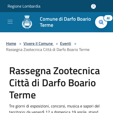
Salta al contenuto principale
Regione Lombardia
Comune di Darfo Boario
AI
Terme
Home
>
Vivere il Comune
>
Eventi
>
Rassegna Zootecnica Città di Darfo Boario Terme
Rassegna Zootecnica
Città di Darfo Boario
Terme
Tre giorni di esposizioni, concorsi, musica e sapori del
territorio: da venerdì 17 a domenica 19 aprile, stand